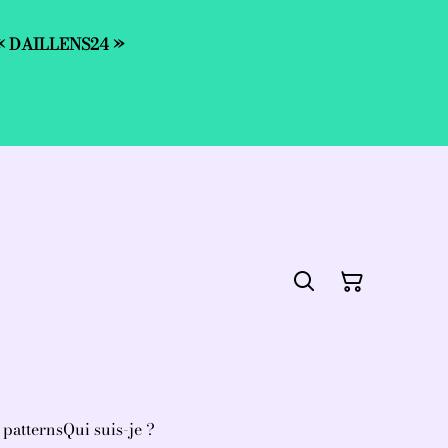
de « DAILLENS24 »
 patterns
Qui suis-je ?