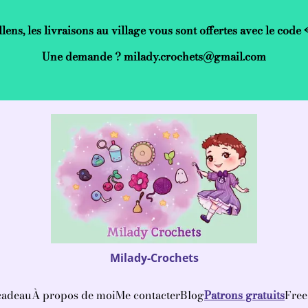
llens, les livraisons au village vous sont offertes avec le co
Une demande ? milady.crochets@gmail.com
Milady-Crochets
cadeau
À propos de moi
Me contacter
Blog
Patrons gratuits
Free