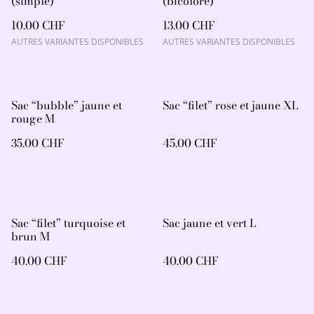
(simple)
(bicolore)
10.00 CHF
13.00 CHF
AUTRES VARIANTES DISPONIBLES
AUTRES VARIANTES DISPONIBLES
Sac “bubble” jaune et
Sac “filet” rose et jaune XL
rouge M
35.00 CHF
45.00 CHF
Sac “filet” turquoise et
Sac jaune et vert L
brun M
40.00 CHF
40.00 CHF