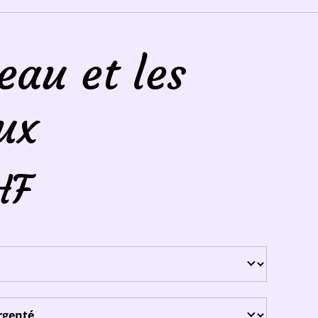
eau et les
ux
HF