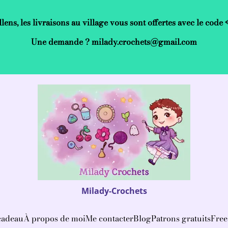
llens, les livraisons au village vous sont offertes avec le co
Une demande ? milady.crochets@gmail.com
Milady-Crochets
cadeau
À propos de moi
Me contacter
Blog
Patrons gratuits
Free