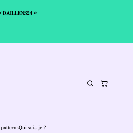
de « DAILLENS24 »
 patterns
Qui suis-je ?