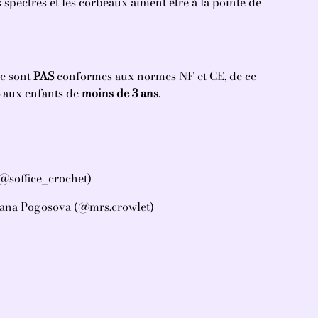
spectres et les corbeaux aiment être à la pointe de
ne sont
PAS
conformes aux normes NF et CE, de ce
aux enfants de
moins de 3 ans
.
@soffice_crochet)
yana Pogosova (@mrs.crowlet)