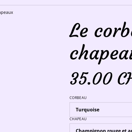
hapeaux
Le corb
chapea
35.00 C
CORBEAU
CHAPEAU